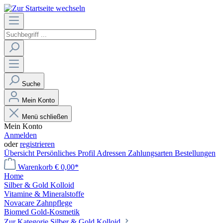
Suche
Mein Konto
Menü schließen
Mein Konto
Anmelden
oder
registrieren
Übersicht
Persönliches Profil
Adressen
Zahlungsarten
Bestellungen
Warenkorb
€ 0,00*
Home
Silber & Gold Kolloid
Vitamine & Mineralstoffe
Novacare Zahnpflege
Biomed Gold-Kosmetik
Zur Kategorie Silber & Gold Kolloid