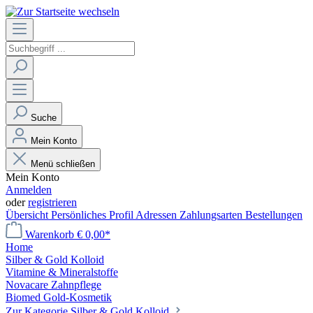
Suche
Mein Konto
Menü schließen
Mein Konto
Anmelden
oder
registrieren
Übersicht
Persönliches Profil
Adressen
Zahlungsarten
Bestellungen
Warenkorb
€ 0,00*
Home
Silber & Gold Kolloid
Vitamine & Mineralstoffe
Novacare Zahnpflege
Biomed Gold-Kosmetik
Zur Kategorie Silber & Gold Kolloid