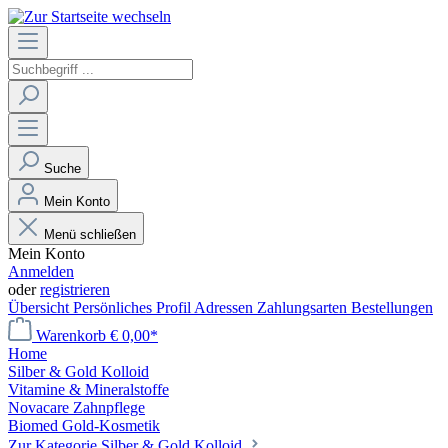
Suche
Mein Konto
Menü schließen
Mein Konto
Anmelden
oder
registrieren
Übersicht
Persönliches Profil
Adressen
Zahlungsarten
Bestellungen
Warenkorb
€ 0,00*
Home
Silber & Gold Kolloid
Vitamine & Mineralstoffe
Novacare Zahnpflege
Biomed Gold-Kosmetik
Zur Kategorie Silber & Gold Kolloid