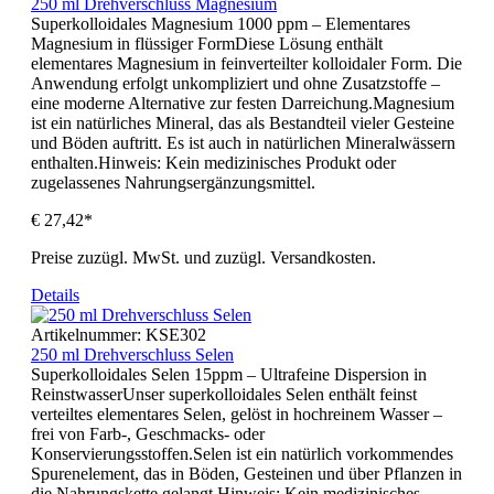
250 ml Drehverschluss Magnesium
Superkolloidales Magnesium 1000 ppm – Elementares
Magnesium in flüssiger FormDiese Lösung enthält
elementares Magnesium in feinverteilter kolloidaler Form. Die
Anwendung erfolgt unkompliziert und ohne Zusatzstoffe –
eine moderne Alternative zur festen Darreichung.Magnesium
ist ein natürliches Mineral, das als Bestandteil vieler Gesteine
und Böden auftritt. Es ist auch in natürlichen Mineralwässern
enthalten.Hinweis: Kein medizinisches Produkt oder
zugelassenes Nahrungsergänzungsmittel.
€ 27,42*
Preise zuzügl. MwSt. und zuzügl. Versandkosten.
Details
Artikelnummer:
KSE302
250 ml Drehverschluss Selen
Superkolloidales Selen 15ppm – Ultrafeine Dispersion in
ReinstwasserUnser superkolloidales Selen enthält feinst
verteiltes elementares Selen, gelöst in hochreinem Wasser –
frei von Farb-, Geschmacks- oder
Konservierungsstoffen.Selen ist ein natürlich vorkommendes
Spurenelement, das in Böden, Gesteinen und über Pflanzen in
die Nahrungskette gelangt.Hinweis: Kein medizinisches